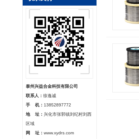
电炉发热丝
泰州兴益合金科技有限公司
联系人：
徐逸诚
手 机：
13852897772
地 址：
兴化市张郭镇刘纪村刘西
区域
铁铬铝丝
网 址：
www.xydrs.com