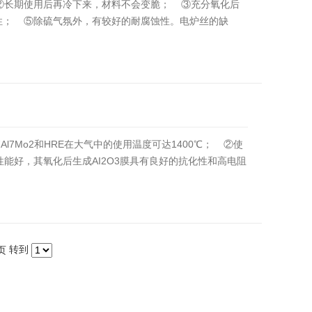
②长期使用后再冷下来，材料不会变脆； ③充分氧化后
性； ⑤除硫气氛外，有较好的耐腐蚀性。电炉丝的缺
l7Mo2和HRE在大气中的使用温度可达1400℃； ②使
能好，其氧化后生成AI2O3膜具有良好的抗化性和高电阻
转到
页