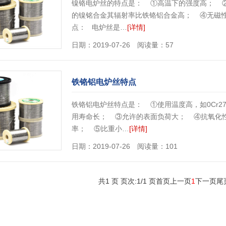
镍铬电炉丝的特点是： ①高温下的强度高； 
的镍铭合金其辐射率比铁铬铝合金高； ④无磁
点： 电炉丝是…
[详情]
日期：2019-07-26 阅读量：57
铁铬铝电炉丝特点
铁铬铝电炉丝特点是： ①使用温度高，如0Cr27A
用寿命长； ③允许的表面负荷大； ④抗氧化性
率； ⑤比重小…
[详情]
日期：2019-07-26 阅读量：101
1
共1 页 页次:1/1 页
首页
上一页
下一页
尾