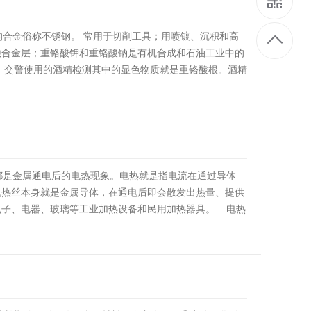
合金俗称不锈钢。 常用于切削工具；用喷镀、沉积和高
蚀合金层；重铬酸钾和重铬酸钠是有机合成和石油工业中的
 交警使用的酒精检测其中的显色物质就是重铬酸根。酒精
室用电阻。 高电阻电热合金（高镍及铁铬铝）、高…
[详情]
是金属通电后的电热现象。电热就是指电流在通过导体
电热丝本身就是金属导体，在通电后即会散发出热量、提供
电子、电器、玻璃等工业加热设备和民用加热器具。 电热
织结构不同来划分的，可分为…
[详情]