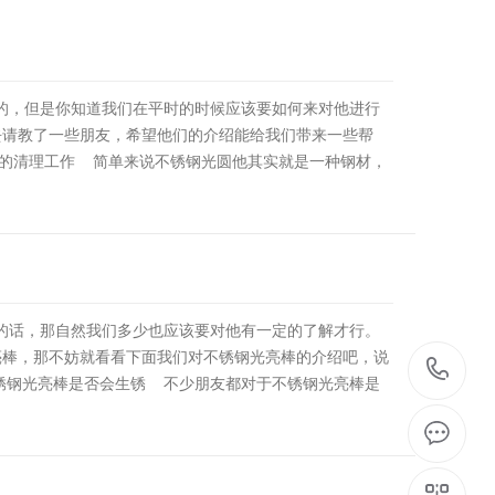
，但是你知道我们在平时的时候应该要如何来对他进行
去请教了一些朋友，希望他们的介绍能给我们带来一些帮
圆的清理工作 简单来说不锈钢光圆他其实就是一种钢材，
话，那自然我们多少也应该要对他有一定的了解才行。
亮棒，那不妨就看看下面我们对不锈钢光亮棒的介绍吧，说
1
锈钢光亮棒是否会生锈 不少朋友都对于不锈钢光亮棒是