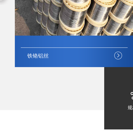
铁铬铝丝
铁铬
规