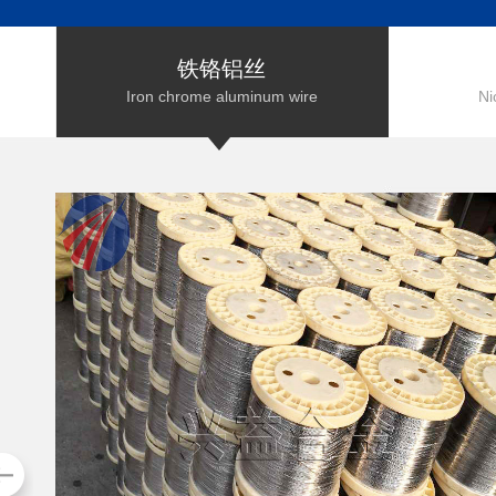
铁铬铝丝
Iron chrome aluminum wire
Ni