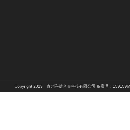
新闻中心
产品展示
公司环境
公司新闻
铁铬铝丝
加工环境
行业新闻
镍铬丝
加工设备
常见问题
高温合金丝
Copyright 2019 泰州兴益合金科技有限公司 备案号：
1591596
电炉丝
不锈钢圆钢